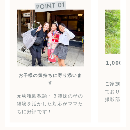
P
POINT 01
1,00
お子様の気持ちに寄り添いま
す
ご家族様
ており、
元幼稚園教諭・３姉妹の母の
撮影部門
経験を活かした対応がママた
ちに好評です！