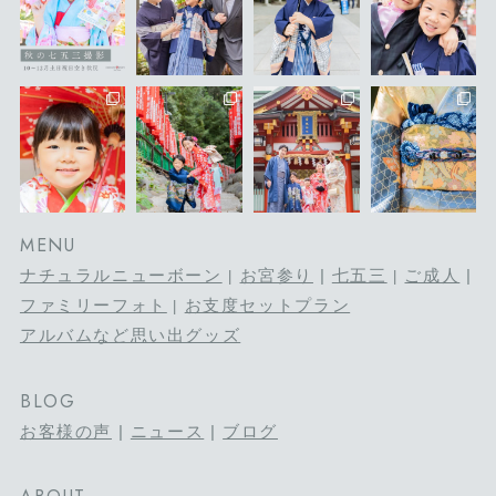
MENU
ナチュラルニューボーン
お宮参り
|
七五三
ご成人
|
|
|
ファミリーフォト
お支度セットプラン
|
アルバムなど思い出グッズ
BLOG
お客様の声
|
ニュース
|
ブログ